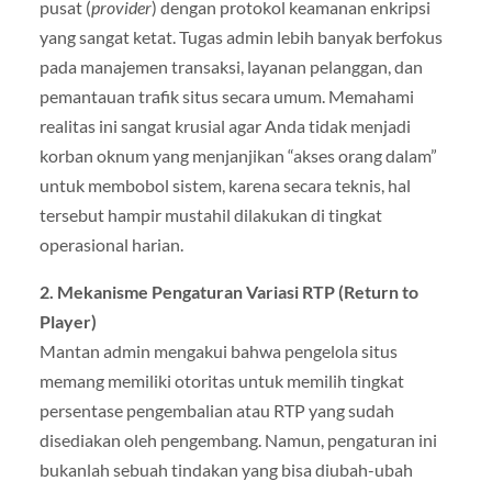
pusat (
provider
) dengan protokol keamanan enkripsi
yang sangat ketat. Tugas admin lebih banyak berfokus
pada manajemen transaksi, layanan pelanggan, dan
pemantauan trafik situs secara umum. Memahami
realitas ini sangat krusial agar Anda tidak menjadi
korban oknum yang menjanjikan “akses orang dalam”
untuk membobol sistem, karena secara teknis, hal
tersebut hampir mustahil dilakukan di tingkat
operasional harian.
2. Mekanisme Pengaturan Variasi RTP (Return to
Player)
Mantan admin mengakui bahwa pengelola situs
memang memiliki otoritas untuk memilih tingkat
persentase pengembalian atau RTP yang sudah
disediakan oleh pengembang. Namun, pengaturan ini
bukanlah sebuah tindakan yang bisa diubah-ubah