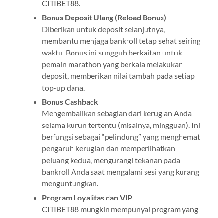
CITIBET88.
Bonus Deposit Ulang (Reload Bonus)
Diberikan untuk deposit selanjutnya,
membantu menjaga bankroll tetap sehat seiring
waktu. Bonus ini sungguh berkaitan untuk
pemain marathon yang berkala melakukan
deposit, memberikan nilai tambah pada setiap
top-up dana.
Bonus Cashback
Mengembalikan sebagian dari kerugian Anda
selama kurun tertentu (misalnya, mingguan). Ini
berfungsi sebagai “pelindung” yang menghemat
pengaruh kerugian dan memperlihatkan
peluang kedua, mengurangi tekanan pada
bankroll Anda saat mengalami sesi yang kurang
menguntungkan.
Program Loyalitas dan VIP
CITIBET88 mungkin mempunyai program yang