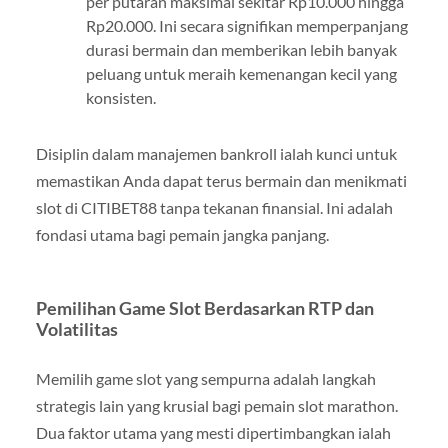
per putaran maksimal sekitar Rp10.000 hingga
Rp20.000. Ini secara signifikan memperpanjang
durasi bermain dan memberikan lebih banyak
peluang untuk meraih kemenangan kecil yang
konsisten.
Disiplin dalam manajemen bankroll ialah kunci untuk
memastikan Anda dapat terus bermain dan menikmati
slot di CITIBET88 tanpa tekanan finansial. Ini adalah
fondasi utama bagi pemain jangka panjang.
Pemilihan Game Slot Berdasarkan RTP dan
Volatilitas
Memilih game slot yang sempurna adalah langkah
strategis lain yang krusial bagi pemain slot marathon.
Dua faktor utama yang mesti dipertimbangkan ialah