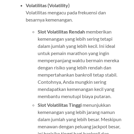
Volatilitas (Volatility)
Volatilitas mengacu pada frekuensi dan
besarnya kemenangan.
Slot Volatilitas Rendah
memberikan
kemenangan yang lebih sering tetapi
dalam jumlah yang lebih kecil. Ini ideal
untuk pemain marathon yang ingin
memperpanjang waktu bermain mereka
dengan risiko yang lebih rendah dan
mempertahankan bankroll tetap stabil.
Contohnya, Anda mungkin sering
mendapatkan kemenangan kecil yang
membantu menutupi biaya putaran.
Slot Volatilitas Tinggi
menunjukkan
kemenangan yang lebih jarang namun
dalam jumlah yang lebih besar. Meskipun
menawan dengan peluang jackpot besar,
ini berisiko tinggi bagi bankroll dan