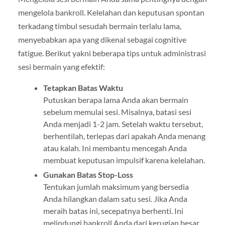
mengelola bankroll. Kelelahan dan keputusan spontan
terkadang timbul sesudah bermain terlalu lama,
menyebabkan apa yang dikenal sebagai cognitive
fatigue. Berikut yakni beberapa tips untuk administrasi
sesi bermain yang efektif:
Tetapkan Batas Waktu
Putuskan berapa lama Anda akan bermain
sebelum memulai sesi. Misalnya, batasi sesi
Anda menjadi 1-2 jam. Setelah waktu tersebut,
berhentilah, terlepas dari apakah Anda menang
atau kalah. Ini membantu mencegah Anda
membuat keputusan impulsif karena kelelahan.
Gunakan Batas Stop-Loss
Tentukan jumlah maksimum yang bersedia
Anda hilangkan dalam satu sesi. Jika Anda
meraih batas ini, secepatnya berhenti. Ini
melindungi bankroll Anda dari kerugian besar