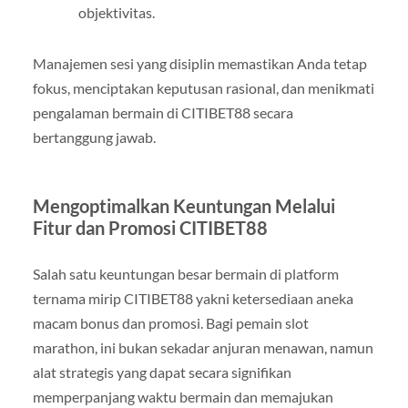
objektivitas.
Manajemen sesi yang disiplin memastikan Anda tetap
fokus, menciptakan keputusan rasional, dan menikmati
pengalaman bermain di CITIBET88 secara
bertanggung jawab.
Mengoptimalkan Keuntungan Melalui
Fitur dan Promosi CITIBET88
Salah satu keuntungan besar bermain di platform
ternama mirip CITIBET88 yakni ketersediaan aneka
macam bonus dan promosi. Bagi pemain slot
marathon, ini bukan sekadar anjuran menawan, namun
alat strategis yang dapat secara signifikan
memperpanjang waktu bermain dan memajukan