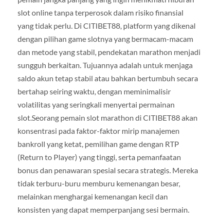
slot online tanpa terperosok dalam risiko finansial
yang tidak perlu. Di CITIBET88, platform yang dikenal
dengan pilihan game slotnya yang bermacam-macam
dan metode yang stabil, pendekatan marathon menjadi
sungguh berkaitan. Tujuannya adalah untuk menjaga
saldo akun tetap stabil atau bahkan bertumbuh secara
bertahap seiring waktu, dengan meminimalisir
volatilitas yang seringkali menyertai permainan
slot.Seorang pemain slot marathon di CITIBET88 akan
konsentrasi pada faktor-faktor mirip manajemen
bankroll yang ketat, pemilihan game dengan RTP
(Return to Player) yang tinggi, serta pemanfaatan
bonus dan penawaran spesial secara strategis. Mereka
tidak terburu-buru memburu kemenangan besar,
melainkan menghargai kemenangan kecil dan
konsisten yang dapat memperpanjang sesi bermain.