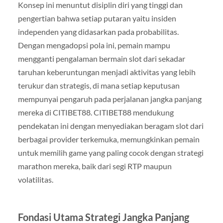
Konsep ini menuntut disiplin diri yang tinggi dan
pengertian bahwa setiap putaran yaitu insiden
independen yang didasarkan pada probabilitas.
Dengan mengadopsi pola ini, pemain mampu
mengganti pengalaman bermain slot dari sekadar
taruhan keberuntungan menjadi aktivitas yang lebih
terukur dan strategis, di mana setiap keputusan
mempunyai pengaruh pada perjalanan jangka panjang
mereka di CITIBET88. CITIBET88 mendukung
pendekatan ini dengan menyediakan beragam slot dari
berbagai provider terkemuka, memungkinkan pemain
untuk memilih game yang paling cocok dengan strategi
marathon mereka, baik dari segi RTP maupun
volatilitas.
Fondasi Utama Strategi Jangka Panjang