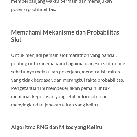
memperpanjang waktu bermain dan memajukan
potensi profitabilitas.
Memahami Mekanisme dan Probabilitas
Slot
Untuk menjadi pemain slot marathon yang pandai,
penting untuk memahami bagaimana mesin slot online
sebetulnya melakukan pekerjaan, menetralisir mitos
yang tidak berdasar, dan merangkul fakta probabilitas.
Pengetahuan ini mempekerjakan pemain untuk
membuat keputusan yang lebih informatif dan
menyingkir dari jebakan aliran yang keliru.
Algoritma RNG dan Mitos yang Keliru