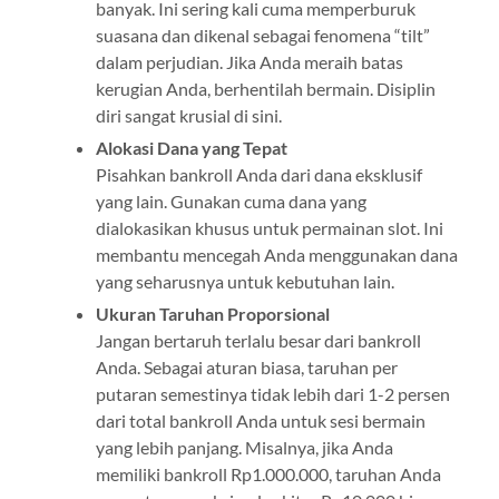
banyak. Ini sering kali cuma memperburuk
suasana dan dikenal sebagai fenomena “tilt”
dalam perjudian. Jika Anda meraih batas
kerugian Anda, berhentilah bermain. Disiplin
diri sangat krusial di sini.
Alokasi Dana yang Tepat
Pisahkan bankroll Anda dari dana eksklusif
yang lain. Gunakan cuma dana yang
dialokasikan khusus untuk permainan slot. Ini
membantu mencegah Anda menggunakan dana
yang seharusnya untuk kebutuhan lain.
Ukuran Taruhan Proporsional
Jangan bertaruh terlalu besar dari bankroll
Anda. Sebagai aturan biasa, taruhan per
putaran semestinya tidak lebih dari 1-2 persen
dari total bankroll Anda untuk sesi bermain
yang lebih panjang. Misalnya, jika Anda
memiliki bankroll Rp1.000.000, taruhan Anda