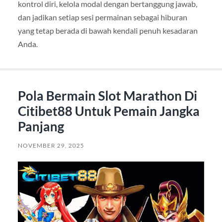
kontrol diri, kelola modal dengan bertanggung jawab,
dan jadikan setiap sesi permainan sebagai hiburan
yang tetap berada di bawah kendali penuh kesadaran
Anda.
Pola Bermain Slot Marathon Di
Citibet88 Untuk Pemain Jangka
Panjang
NOVEMBER 29, 2025