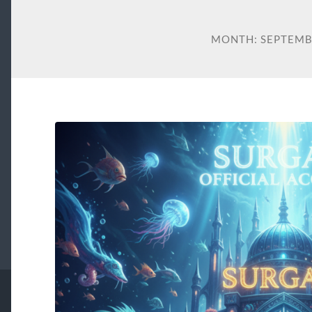
MONTH:
SEPTEMB