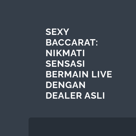
SEXY
BACCARAT:
NIKMATI
SENSASI
BERMAIN LIVE
DENGAN
DEALER ASLI