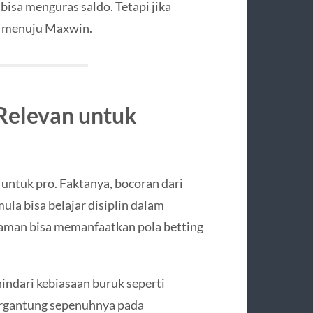
isa menguras saldo. Tetapi jika
an menuju Maxwin.
Relevan untuk
untuk pro. Faktanya, bocoran dari
ula bisa belajar disiplin dalam
aman bisa memanfaatkan pola betting
hindari kebiasaan buruk seperti
bergantung sepenuhnya pada