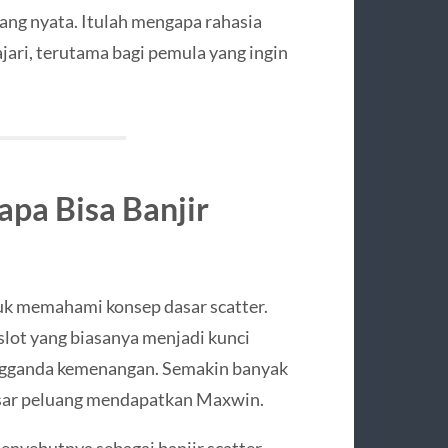
ang nyata. Itulah mengapa rahasia
jari, terutama bagi pemula yang ingin
apa Bisa Banjir
uk memahami konsep dasar scatter.
slot yang biasanya menjadi kunci
pengganda kemenangan. Semakin banyak
esar peluang mendapatkan Maxwin.