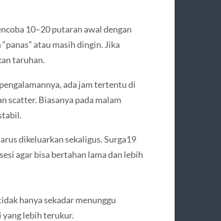
encoba 10–20 putaran awal dengan
 “panas” atau masih dingin. Jika
kan taruhan.
pengalamannya, ada jam tertentu di
an scatter. Biasanya pada malam
stabil.
rus dikeluarkan sekaligus. Surga19
esi agar bisa bertahan lama dan lebih
 tidak hanya sekadar menunggu
yang lebih terukur.