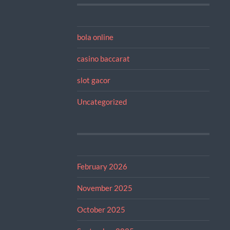
bola online
casino baccarat
slot gacor
Uncategorized
February 2026
November 2025
October 2025