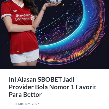
Ini Alasan SBOBET Jadi
Provider Bola Nomor 1 Favorit
Para Bettor
SEPTEMBER 9, 2025