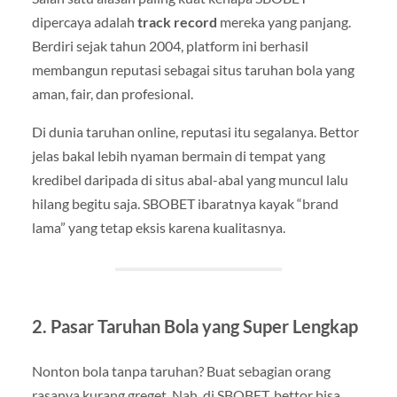
dipercaya adalah
track record
mereka yang panjang.
Berdiri sejak tahun 2004, platform ini berhasil
membangun reputasi sebagai situs taruhan bola yang
aman, fair, dan profesional.
Di dunia taruhan online, reputasi itu segalanya. Bettor
jelas bakal lebih nyaman bermain di tempat yang
kredibel daripada di situs abal-abal yang muncul lalu
hilang begitu saja. SBOBET ibaratnya kayak “brand
lama” yang tetap eksis karena kualitasnya.
2. Pasar Taruhan Bola yang Super Lengkap
Nonton bola tanpa taruhan? Buat sebagian orang
rasanya kurang greget. Nah, di SBOBET, bettor bisa