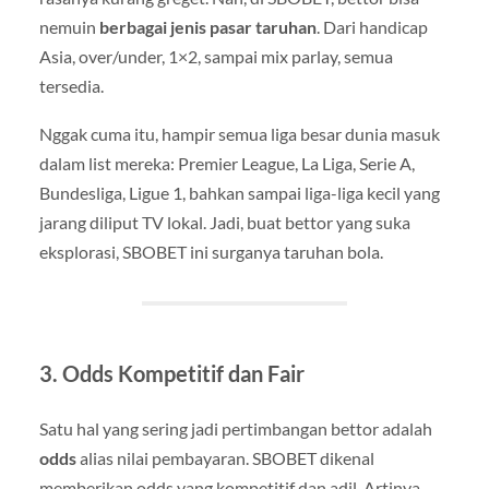
nemuin
berbagai jenis pasar taruhan
. Dari handicap
Asia, over/under, 1×2, sampai mix parlay, semua
tersedia.
Nggak cuma itu, hampir semua liga besar dunia masuk
dalam list mereka: Premier League, La Liga, Serie A,
Bundesliga, Ligue 1, bahkan sampai liga-liga kecil yang
jarang diliput TV lokal. Jadi, buat bettor yang suka
eksplorasi, SBOBET ini surganya taruhan bola.
3. Odds Kompetitif dan Fair
Satu hal yang sering jadi pertimbangan bettor adalah
odds
alias nilai pembayaran. SBOBET dikenal
memberikan odds yang kompetitif dan adil. Artinya,