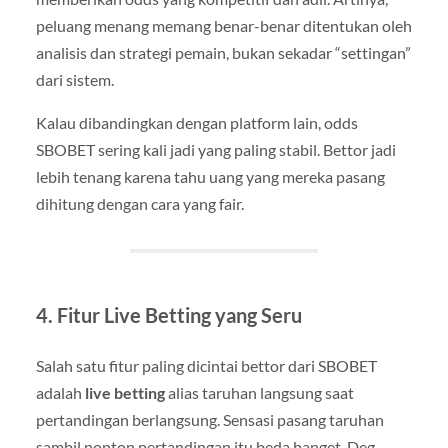
peluang menang memang benar-benar ditentukan oleh
analisis dan strategi pemain, bukan sekadar “settingan”
dari sistem.
Kalau dibandingkan dengan platform lain, odds
SBOBET sering kali jadi yang paling stabil. Bettor jadi
lebih tenang karena tahu uang yang mereka pasang
dihitung dengan cara yang fair.
4. Fitur Live Betting yang Seru
Salah satu fitur paling dicintai bettor dari SBOBET
adalah
live betting
alias taruhan langsung saat
pertandingan berlangsung. Sensasi pasang taruhan
sambil nonton pertandingan itu beda banget. Deg-