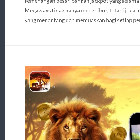
kemenangan besar, bahkan jackpot yang selama i
Megaways tidak hanya menghibur, tetapi juga
yang menantang dan memuaskan bagi setiap pen