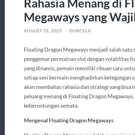
Rahasia Menang di F
Megaways yang Waji
AUGUST 31, 2025
/
OURCELA
Floating Dragon Megaways menjadi salah satu sl
penggemar permainan slot dengan volatilitas 
yang dinamis, pemain memiliki ribuan cara untu
setiap sesi bermain menghadirkan ketegangan sek
akan membahas rahasia dan strategi yang bis
peluang menang di Floating Dragon Megaways,
keberuntungan semata.
Mengenal Floating Dragon Megaways