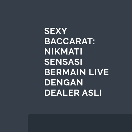
SEXY
BACCARAT:
NIKMATI
SENSASI
BERMAIN LIVE
DENGAN
DEALER ASLI