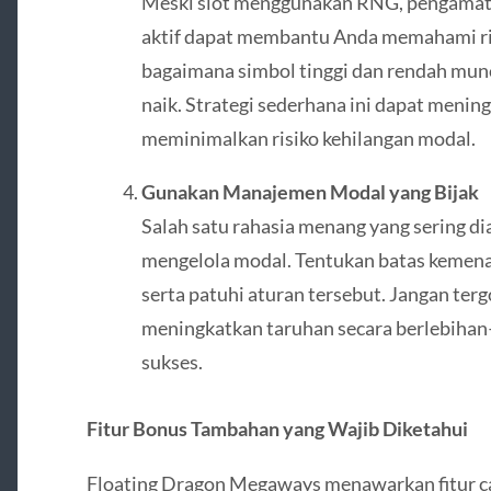
Meski slot menggunakan RNG, pengamat
aktif dapat membantu Anda memahami ri
bagaimana simbol tinggi dan rendah mun
naik. Strategi sederhana ini dapat menin
meminimalkan risiko kehilangan modal.
Gunakan Manajemen Modal yang Bijak
Salah satu rahasia menang yang sering di
mengelola modal. Tentukan batas kemena
serta patuhi aturan tersebut. Jangan ter
meningkatkan taruhan secara berlebihan
sukses.
Fitur Bonus Tambahan yang Wajib Diketahui
Floating Dragon Megaways menawarkan fitur ca