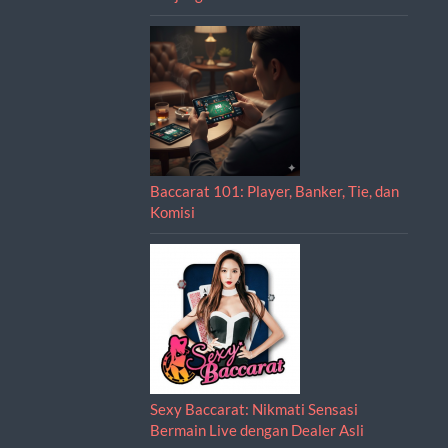
Baccarat 101: Player, Banker, Tie, dan
Komisi
Sexy Baccarat: Nikmati Sensasi
Bermain Live dengan Dealer Asli